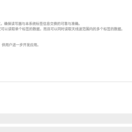
扰，确保读写器与本系统标签信息交换的可靠与准确。
仅可以读取单个标签的数据，而且可以同时读取天线波范围内的多个标签的数据。
，供用户进一步开发应用。