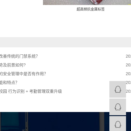
超高频抗金属标签
改善传统的门禁系统？
20
势及前景如何?
20
的安全管理中是否有作用？
20
能和特点？
20
园 行为识别 + 考勤管理双重升级
20