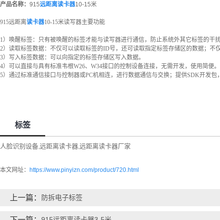
产品名称：
915
远距离读卡器
10-15米
915远距离
读卡器
10-15米读写器主要功能
1
）唤醒标签：只有被唤醒的标签才能与读写器进行通信，防止系统外其它标签的干
2
）读取标签数据：不仅可以读取标签的ID号，还可读取指定标签存储区的数据；不
3
）写入标签数据：可以向指定的标签存储区写入数据。
4
）可以直接与具有标准韦根W26、W34接口的控制设备连接，无需开发，使用简便。
5
）通过标准通信接口与控制器或PC机相连，进行数据通信与交换；提供SDK开发包
标签
人脸识别设备
远距离读卡器
远距离读卡器厂家
,
,
本文网址：
https://www.pinyizn.com/product/720.html
上一篇：
防拆电子标签
下一篇：
915远距离读卡器3-5米