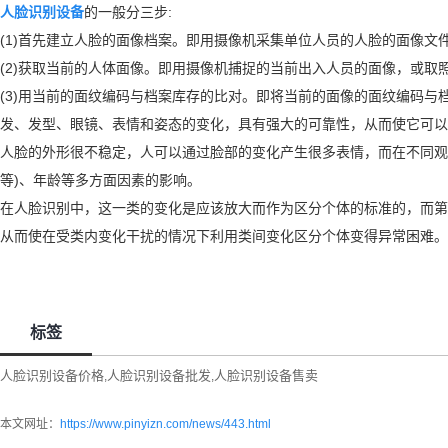
人脸识别设备
的一般分三步:
(1)首先建立人脸的面像档案。即用摄像机采集单位人员的人脸的面像文件或
(2)获取当前的人体面像。即用摄像机捕捉的当前出入人员的面像，或取
(3)用当前的面纹编码与档案库存的比对。即将当前的面像的面纹编码
发、发型、眼镜、表情和姿态的变化，具有强大的可靠性，从而使它可以
人脸的外形很不稳定，人可以通过脸部的变化产生很多表情，而在不同观
等)、年龄等多方面因素的影响。
在人脸识别中，这一类的变化是应该放大而作为区分个体的标准的，而第
从而使在受类内变化干扰的情况下利用类间变化区分个体变得异常困难。
标签
人脸识别设备价格
人脸识别设备批发
人脸识别设备售卖
,
,
本文网址：
https://www.pinyizn.com/news/443.html