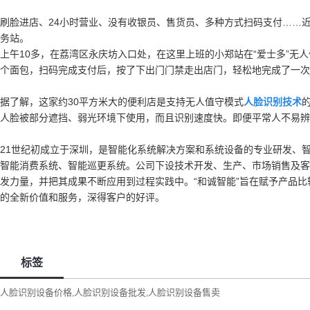
刷脸进店、24小时营业、没有收银员、售货员、多种方式扫码支付……
务站。
上午10多，在荔湾区永庆坊入口处，在这里上班的小郑站在“爱士多”无
个面包，扫码完成支付后，按了下出门门禁走出店门，轻松地完成了一次
据了解，这家约30平方米大的便利店是支持无人值守模式
人脸识别技术
人脸被部分遮挡、弱光环境下使用，而且识别速度快。即便平常人不易辨
21世纪初成立于深圳，是智能化系统解决方案和系统设备的专业研发、
智能消费系统、智能巡更系统。公司下设技术开发、生产、市场销售及客
发力量，并把其成果不断应用到过程实践中。“和诚智能”旨在赋予产品比
的全新价值和服务，深得客户的好评。
标签
人脸识别设备价格
人脸识别设备批发
人脸识别设备售卖
,
,