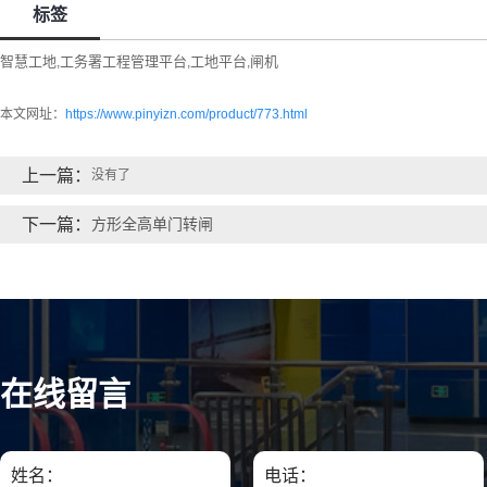
标签
智慧工地
工务署工程管理平台
工地平台
闸机
,
,
,
本文网址：
https://www.pinyizn.com/product/773.html
上一篇：
没有了
下一篇：
方形全高单门转闸
在线留言