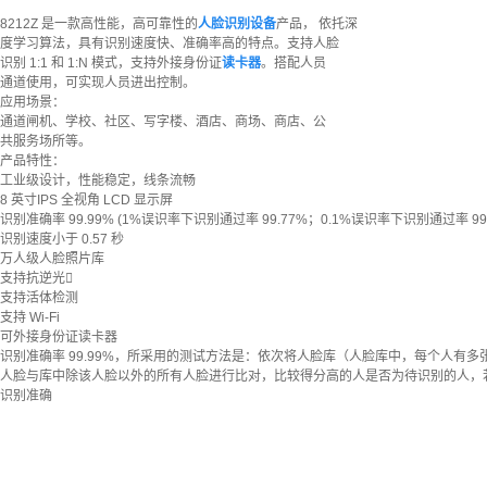
8212Z 是一款高性能，高可靠性的
人脸识别设备
产品， 依托深
度学习算法，具有识别速度快、准确率高的特点。支持人脸
识别 1:1 和 1:N 模式，支持外接身份证
读卡器
。搭配人员
通道使用，可实现人员进出控制。
应用场景：
通道闸机、学校、社区、写字楼、酒店、商场、商店、公
共服务场所等。
产品特性：
工业级设计，性能稳定，线条流畅
8 英寸IPS 全视角 LCD 显示屏
识别准确率 99.99% (1%误识率下识别通过率 99.77%；0.1%误识率下识别通过率 99.
识别速度小于 0.57 秒
万人级人脸照片库
支持抗逆光
支持活体检测
支持 Wi-Fi
可外接身份证读卡器
识别准确率 99.99%，所采用的测试方法是：依次将人脸库（人脸库中，每个人有多
人脸与库中除该人脸以外的所有人脸进行比对，比较得分高的人是否为待识别的人，
识别准确