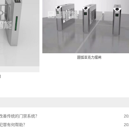
圆弧亚克力摆闸
闸
改善传统的门禁系统？
20
犯罪有何帮助？
20