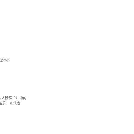
27%)
张人脸照片）中的
若是，则代表