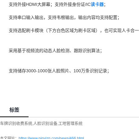
支持外接HDMI大屏幕；支持外接身份证/IC
读卡器
；
支持串口输入输出，支持韦根输出，输出内容均支持配置；
支持选配刷卡模块（下方白色区域为刷卡区域），也可实现人卡合一
采用基于视频流的动态人脸检测、跟踪识别算法；
支持储存3000-1000张人脸照片、100万条识别记录；
标签
车牌识别收费系统
人脸识别设备
工地管理系统
,
,
本文网址：
https://www.pinyizn.com/news/466.html